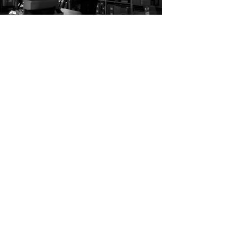
Contacteer ons
De koffie, lievelingsthee van
founder Eli of iets fris staan alvast klaar.
mail of bel ons
eli@linea-recta.co
+32 (0)478 31 23 46‬
Ondernemingsnummer
BE
0792.209.985
je vindt ons in Gent
Dublinstraat 31/001