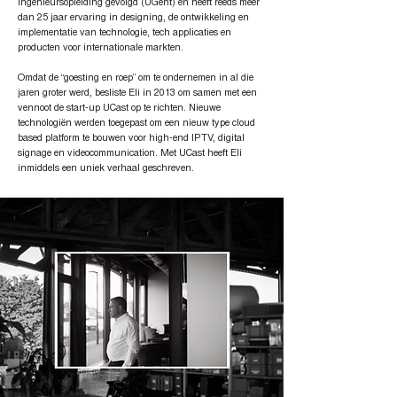
ingenieursopleiding gevolgd (UGent) en heeft reeds meer
dan 25 jaar ervaring in designing, de ontwikkeling en
implementatie van technologie, tech applicaties en
producten voor internationale markten.
Omdat de “goesting en roep” om te ondernemen in al die
jaren groter werd, besliste Eli in 2013 om samen met een
vennoot de start-up UCast op te richten. Nieuwe
technologiën werden toegepast om een nieuw type cloud
based platform te bouwen voor high-end IPTV, digital
signage en videocommunication. Met UCast heeft Eli
inmiddels een uniek verhaal geschreven.