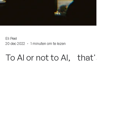
Eli Peel
20 dec 2022
1 minuten om te lezen
To AI or not to AI, that's
the question
Niet elk idee, project of oplossing moet
met een bepaalde technologie gebouwd
worden. Linea Recta zal steeds een tech-
SWOT maken om te...